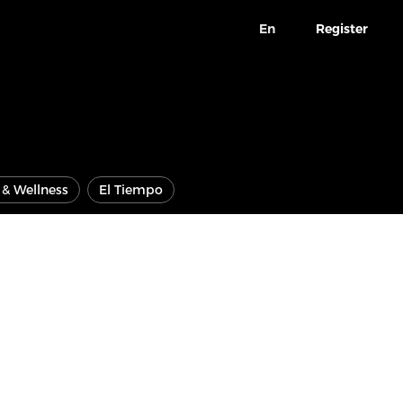
En
Register
e & Wellness
El Tiempo