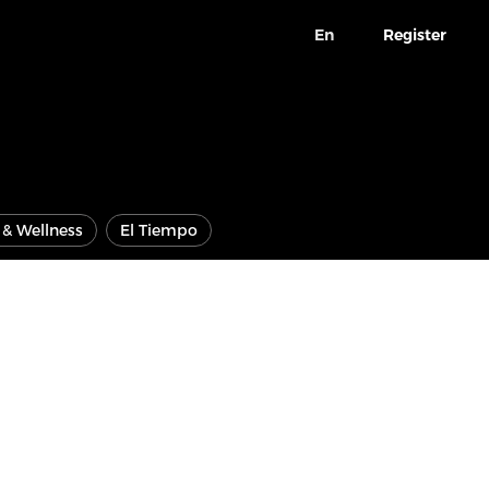
En
Register
e & Wellness
El Tiempo