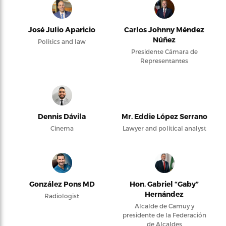
José Julio Aparicio
Carlos Johnny Méndez
Núñez
Politics and law
Presidente Cámara de
Representantes
Dennis Dávila
Mr. Eddie López Serrano
Cinema
Lawyer and political analyst
González Pons MD
Hon. Gabriel “Gaby”
Hernández
Radiologist
Alcalde de Camuy y
presidente de la Federación
de Alcaldes