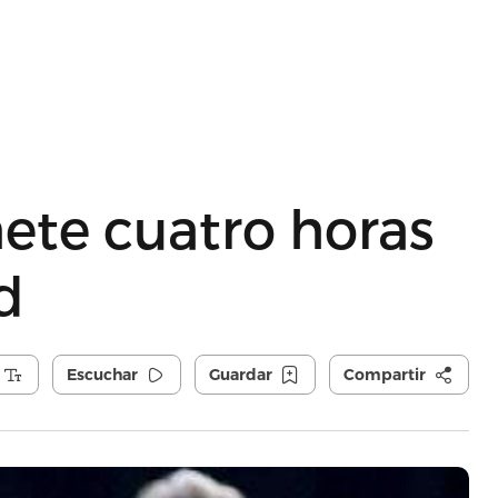
ete cuatro horas
d
Escuchar
Guardar
Compartir