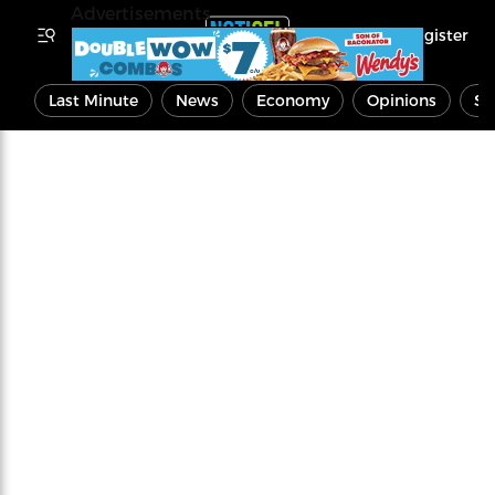
Advertisements
Register
Last Minute
News
Economy
Opinions
Sp