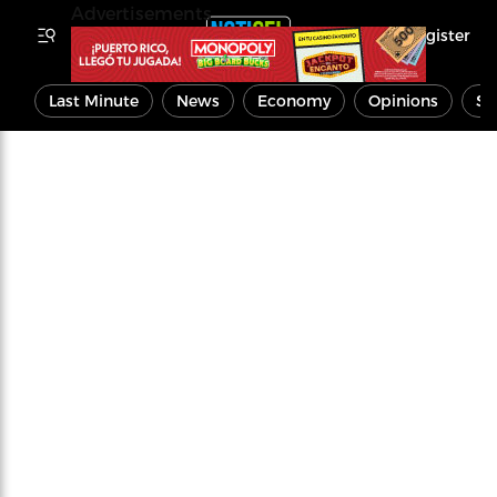
Advertisements
Register
Last Minute
News
Economy
Opinions
Sp