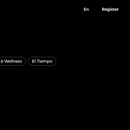
En
Register
e & Wellness
El Tiempo