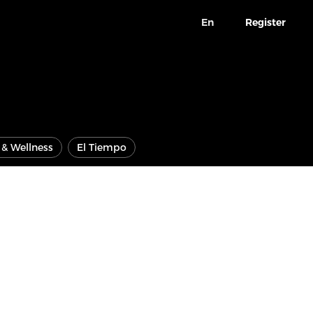
En
Register
e & Wellness
El Tiempo