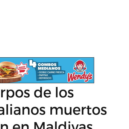
rpos de los
talianos muertos
n en Maldivas