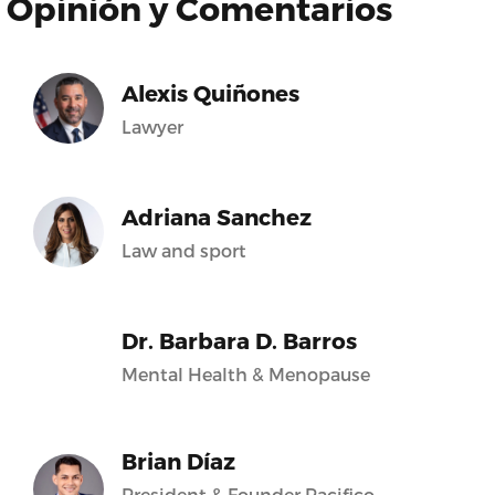
Opinión y Comentarios
Alexis Quiñones
Lawyer
Adriana Sanchez
Law and sport
Dr. Barbara D. Barros
Mental Health & Menopause
Brian Díaz
President & Founder Pacifico