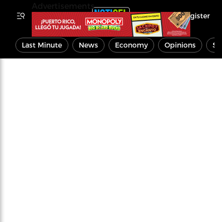
Advertisements
Register
Last Minute
News
Economy
Opinions
Sp