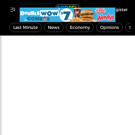
Advertisements
Register
Last Minute
News
Economy
Opinions
Sp