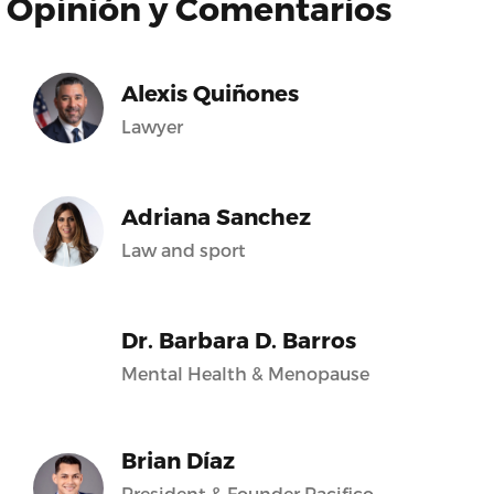
Opinión y Comentarios
Alexis Quiñones
Lawyer
Adriana Sanchez
Law and sport
Dr. Barbara D. Barros
Mental Health & Menopause
Brian Díaz
President & Founder Pacifico