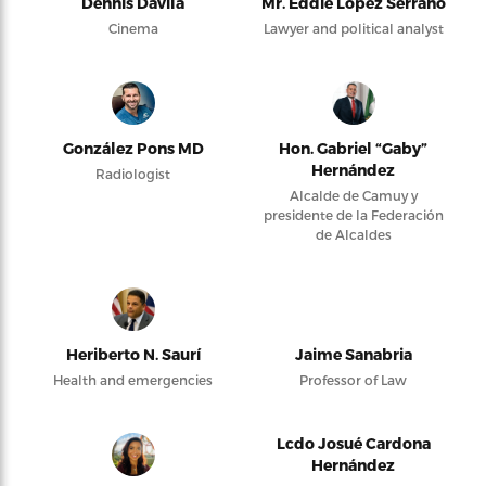
Dennis Dávila
Mr. Eddie López Serrano
Cinema
Lawyer and political analyst
González Pons MD
Hon. Gabriel “Gaby”
Hernández
Radiologist
Alcalde de Camuy y
presidente de la Federación
de Alcaldes
Heriberto N. Saurí
Jaime Sanabria
Health and emergencies
Professor of Law
Lcdo Josué Cardona
Hernández