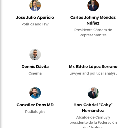
José Julio Aparicio
Carlos Johnny Méndez
Núñez
Politics and law
Presidente Cámara de
Representantes
Dennis Dávila
Mr. Eddie López Serrano
Cinema
Lawyer and political analyst
González Pons MD
Hon. Gabriel “Gaby”
Hernández
Radiologist
Alcalde de Camuy y
presidente de la Federación
de Alcaldes