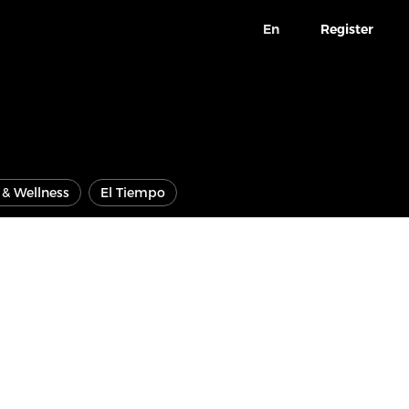
En
Register
e & Wellness
El Tiempo