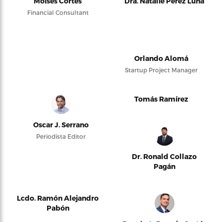
Moises Cortés
Dra. Natalie Pérez Luna
Financial Consultant
Orlando Alomá
Startup Project Manager
Tomás Ramírez
Oscar J. Serrano
Periodista Editor
Dr. Ronald Collazo
Pagán
Lcdo. Ramón Alejandro
Pabón