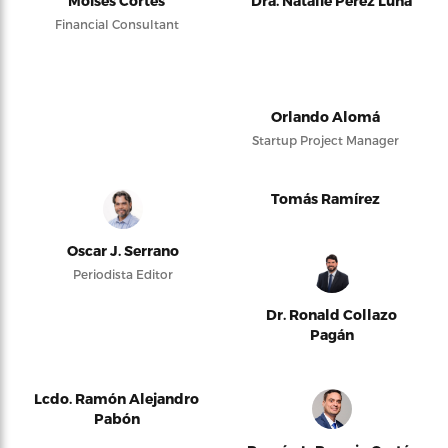
Moises Cortés
Dra. Natalie Pérez Luna
Financial Consultant
Orlando Alomá
Startup Project Manager
Tomás Ramírez
Oscar J. Serrano
Periodista Editor
Dr. Ronald Collazo
Pagán
Lcdo. Ramón Alejandro
Pabón