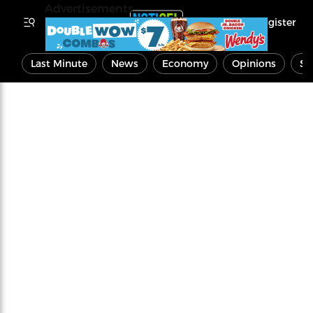
Advertisements
Register
Last Minute
News
Economy
Opinions
Sp