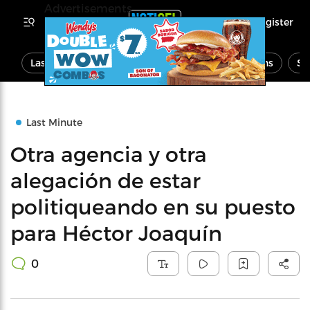
Advertisements
Register
Last Minute
News
Economy
Opinions
Sp
Last Minute
Otra agencia y otra
alegación de estar
politiqueando en su puesto
para Héctor Joaquín
0