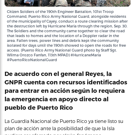
Citizen Soldiers of the 190th Engineer Battalion, 101st Troop
Command, Puerto Rico Army National Guard, alongside residents
of the municipality of Cayey, conduct a route clearing mission after
the destruction left by Hurricane Maria through the region, Sep. 30.
The Soldiers and the community came together to clear the road
that leads to homes and the location of a Doppler radar in the
area. Fallen trees, power lines and debris kept the community
isolated for days until the 190th showed to open the roads for free
access. (Puerto Rico Army National Guard photo by Staff Sgt.
Wilma Orozco Fanfan, 113th MPAD) #HurricaneMaria
#PuertoRicoNationalGuard
De acuerdo con el general Reyes, la
GNPR cuenta con recursos identificados
para entrar en acción según lo requiera
la emergencia en apoyo directo al
pueblo de Puerto Rico
La Guardia Nacional de Puerto Rico ya tiene listo su
plan de acción ante la posibilidad de que la Isla