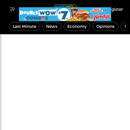
Advertisements
Register
Last Minute
News
Economy
Opinions
Sp