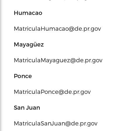
Humacao
MatriculaHumacao@de.pr.gov
Mayagüez
MatriculaMayaguez@de.pr.gov
Ponce
MatriculaPonce@de.pr.gov
San Juan
MatriculaSanJuan@de.pr.gov