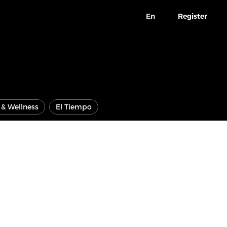
En
Register
e & Wellness
El Tiempo