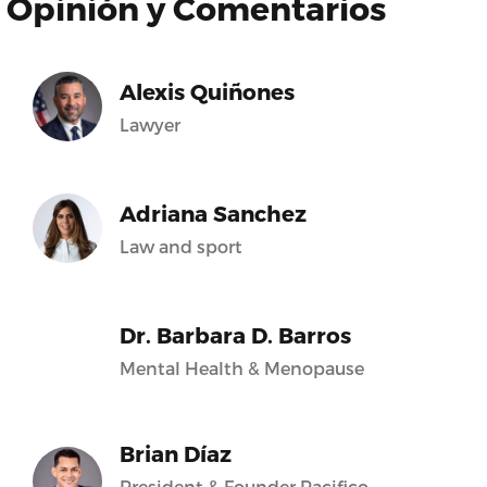
Opinión y Comentarios
Alexis Quiñones
Lawyer
Adriana Sanchez
Law and sport
Dr. Barbara D. Barros
Mental Health & Menopause
Brian Díaz
President & Founder Pacifico