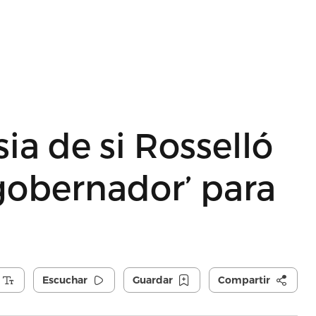
sia de si Rosselló
xgobernador’ para
Escuchar
Guardar
Compartir