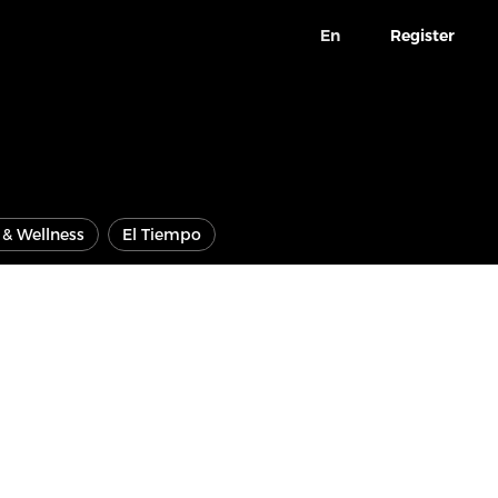
En
Register
e & Wellness
El Tiempo