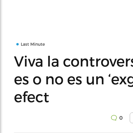
Last Minute
Viva la controver
es o no es un ‘e
efect
0