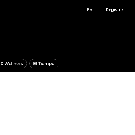
En
Register
e & Wellness
El Tiempo