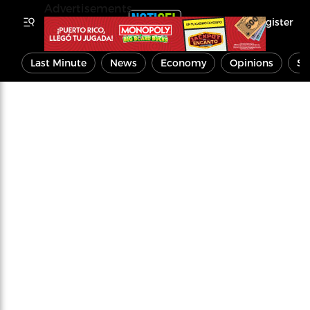
Advertisements
Register
Last Minute
News
Economy
Opinions
Sp