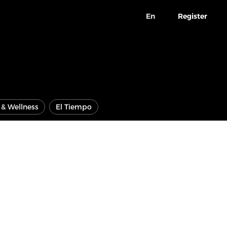
En
Register
e & Wellness
El Tiempo