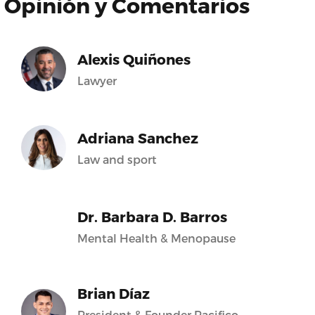
Opinión y Comentarios
Alexis Quiñones
Lawyer
Adriana Sanchez
Law and sport
Dr. Barbara D. Barros
Mental Health & Menopause
Brian Díaz
President & Founder Pacifico