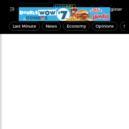
Advertisements
Register
Last Minute
News
Economy
Opinions
Sp