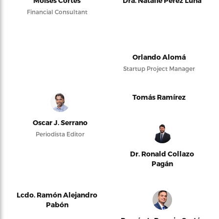
Moises Cortés
Dra. Natalie Pérez Luna
Financial Consultant
Orlando Alomá
Startup Project Manager
Tomás Ramírez
Oscar J. Serrano
Periodista Editor
Dr. Ronald Collazo
Pagán
Lcdo. Ramón Alejandro
Pabón