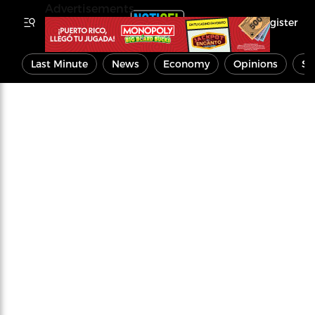
Advertisements
Register
Last Minute
News
Economy
Opinions
Sp