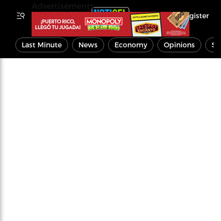
Advertisements
Register
Last Minute
News
Economy
Opinions
Sp