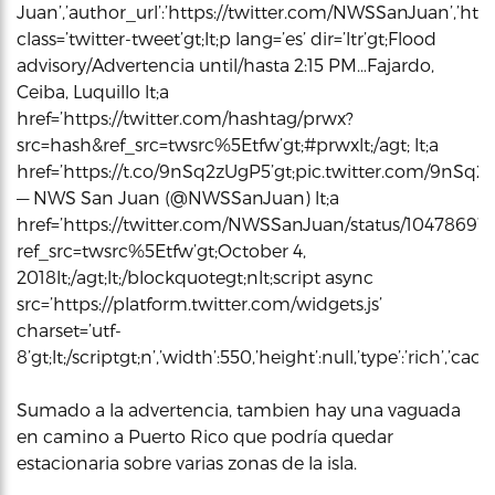
Juan’,’author_url’:’https://twitter.com/NWSSanJuan’,’html
class=’twitter-tweet’gt;lt;p lang=’es’ dir=’ltr’gt;Flood
advisory/Advertencia until/hasta 2:15 PM…Fajardo,
Ceiba, Luquillo lt;a
href=’https://twitter.com/hashtag/prwx?
src=hash&ref_src=twsrc%5Etfw’gt;#prwxlt;/agt; lt;a
href=’https://t.co/9nSq2zUgP5’gt;pic.twitter.com/9nSq2zUg
— NWS San Juan (@NWSSanJuan) lt;a
href=’https://twitter.com/NWSSanJuan/status/10478697
ref_src=twsrc%5Etfw’gt;October 4,
2018lt;/agt;lt;/blockquotegt;nlt;script async
src=’https://platform.twitter.com/widgets.js’
charset=’utf-
8’gt;lt;/scriptgt;n’,’width’:550,’height’:null,’type’:’rich’,’c
Sumado a la advertencia, tambien hay una vaguada
en camino a Puerto Rico que podría quedar
estacionaria sobre varias zonas de la isla.