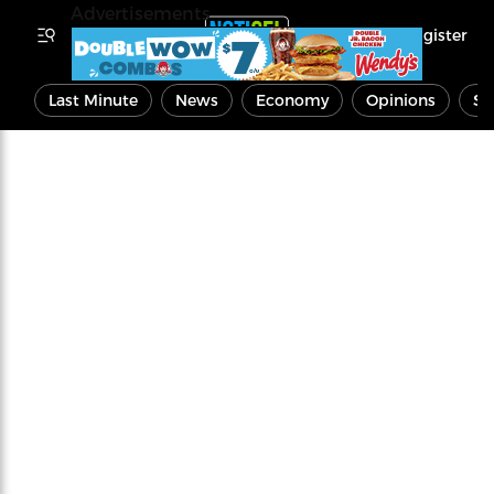
Advertisements
Register
Last Minute
News
Economy
Opinions
Sp