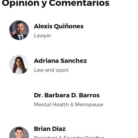
Opinión y Comentarios
Alexis Quiñones
Lawyer
Adriana Sanchez
Law and sport
Dr. Barbara D. Barros
Mental Health & Menopause
Brian Díaz
President & Founder Pacifico