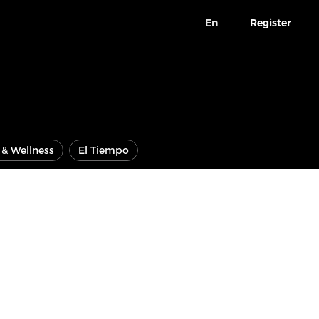
En
Register
e & Wellness
El Tiempo