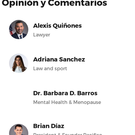
Opinión y Comentarios
Alexis Quiñones
Lawyer
Adriana Sanchez
Law and sport
Dr. Barbara D. Barros
Mental Health & Menopause
Brian Díaz
President & Founder Pacifico