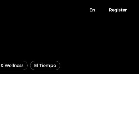
En
Register
e & Wellness
El Tiempo