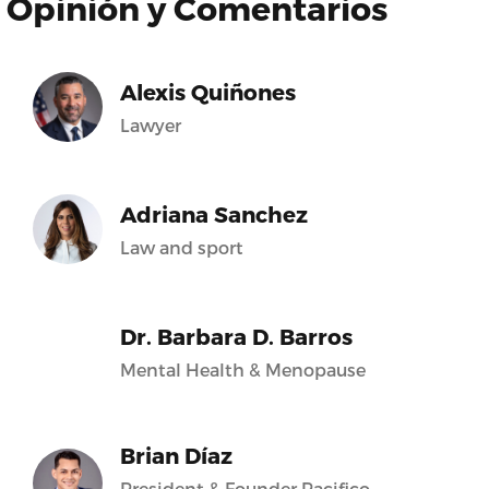
Opinión y Comentarios
Alexis Quiñones
Lawyer
Adriana Sanchez
Law and sport
Dr. Barbara D. Barros
Mental Health & Menopause
Brian Díaz
President & Founder Pacifico