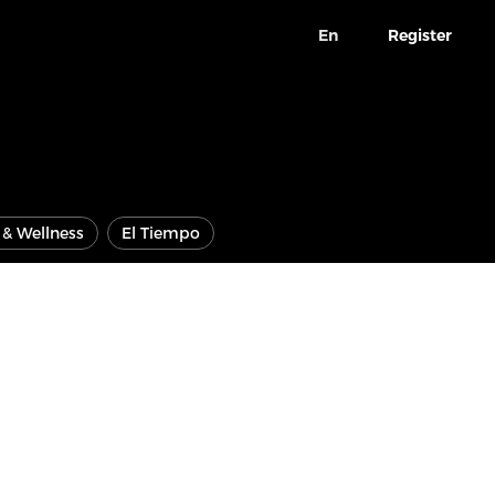
En
Register
e & Wellness
El Tiempo