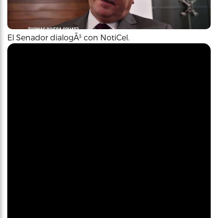
El Senador dialogÃ³ con NotiCel.