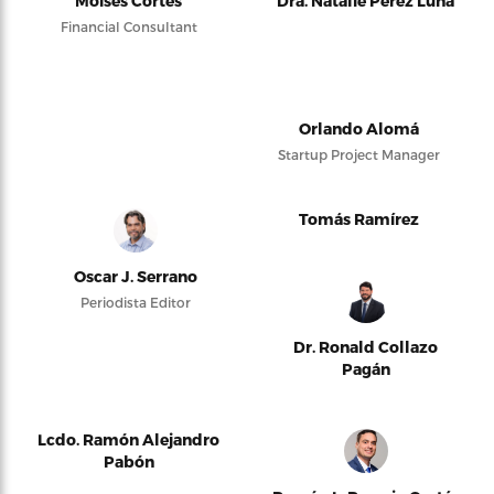
Moises Cortés
Dra. Natalie Pérez Luna
Financial Consultant
Orlando Alomá
Startup Project Manager
Tomás Ramírez
Oscar J. Serrano
Periodista Editor
Dr. Ronald Collazo
Pagán
Lcdo. Ramón Alejandro
Pabón