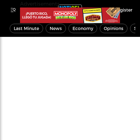
Advertisements
Register
Last Minute
News
Economy
Opinions
Sp