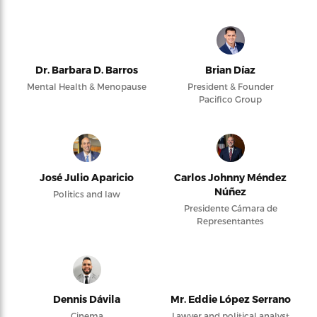
Dr. Barbara D. Barros
Brian Díaz
Mental Health & Menopause
President & Founder
Pacifico Group
José Julio Aparicio
Carlos Johnny Méndez
Núñez
Politics and law
Presidente Cámara de
Representantes
Dennis Dávila
Mr. Eddie López Serrano
Cinema
Lawyer and political analyst