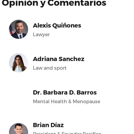
Opinión y Comentarios
Alexis Quiñones
Lawyer
Adriana Sanchez
Law and sport
Dr. Barbara D. Barros
Mental Health & Menopause
Brian Díaz
President & Founder Pacifico