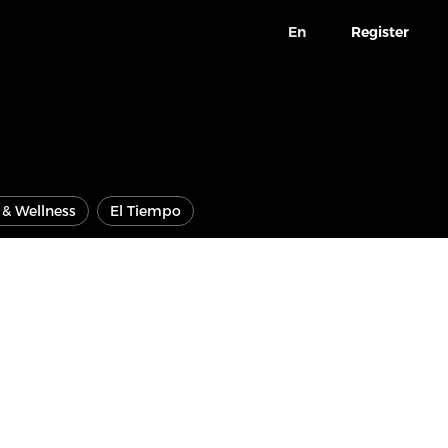
En
Register
e & Wellness
El Tiempo