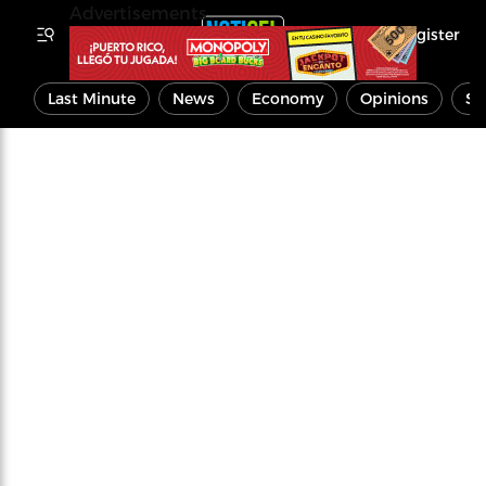
Advertisements
Register
Last Minute
News
Economy
Opinions
Sp