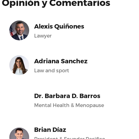
Opinión y Comentarios
Alexis Quiñones
Lawyer
Adriana Sanchez
Law and sport
Dr. Barbara D. Barros
Mental Health & Menopause
Brian Díaz
President & Founder Pacifico