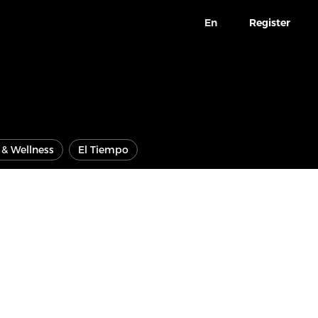
En
Register
e & Wellness
El Tiempo