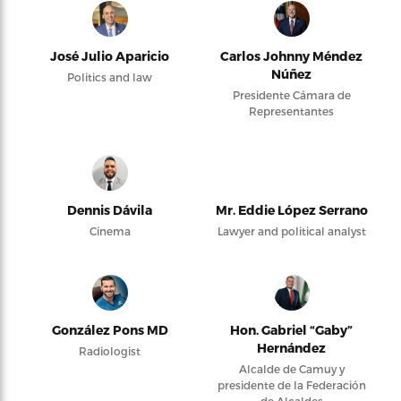
José Julio Aparicio
Carlos Johnny Méndez
Núñez
Politics and law
Presidente Cámara de
Representantes
Dennis Dávila
Mr. Eddie López Serrano
Cinema
Lawyer and political analyst
González Pons MD
Hon. Gabriel “Gaby”
Hernández
Radiologist
Alcalde de Camuy y
presidente de la Federación
de Alcaldes