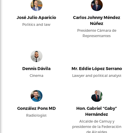
José Julio Aparicio
Carlos Johnny Méndez
Núñez
Politics and law
Presidente Cámara de
Representantes
Dennis Dávila
Mr. Eddie López Serrano
Cinema
Lawyer and political analyst
González Pons MD
Hon. Gabriel “Gaby”
Hernández
Radiologist
Alcalde de Camuy y
presidente de la Federación
de Alcaldes