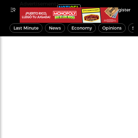
Advertisements
Register
Last Minute
News
Economy
Opinions
Sp