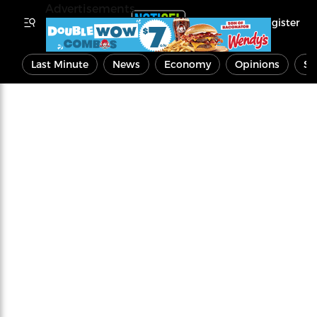
Advertisements
Register
Last Minute
News
Economy
Opinions
Sp