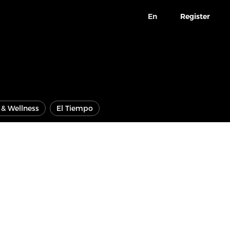
En
Register
e & Wellness
El Tiempo