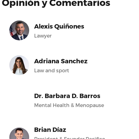
Opinión y Comentarios
Alexis Quiñones
Lawyer
Adriana Sanchez
Law and sport
Dr. Barbara D. Barros
Mental Health & Menopause
Brian Díaz
President & Founder Pacifico