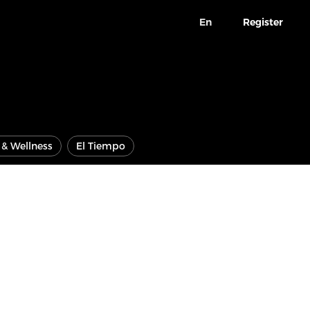
En
Register
e & Wellness
El Tiempo