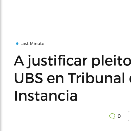
Last Minute
A justificar pleit
UBS en Tribunal
Instancia
0