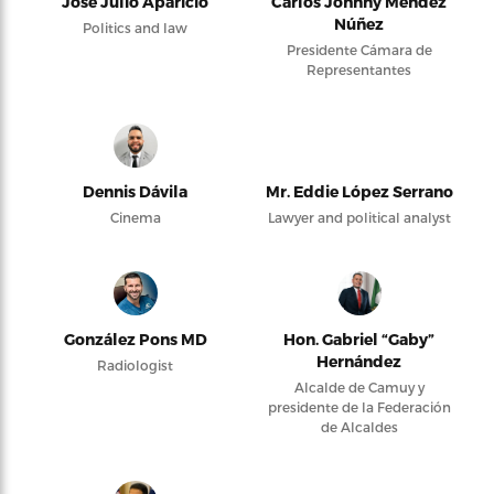
José Julio Aparicio
Carlos Johnny Méndez
Núñez
Politics and law
Presidente Cámara de
Representantes
Dennis Dávila
Mr. Eddie López Serrano
Cinema
Lawyer and political analyst
González Pons MD
Hon. Gabriel “Gaby”
Hernández
Radiologist
Alcalde de Camuy y
presidente de la Federación
de Alcaldes