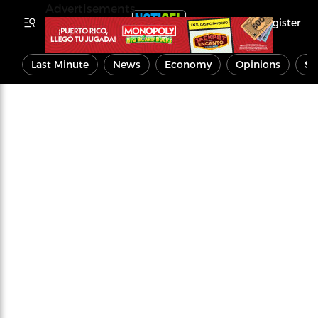
Advertisements
Register
Last Minute
News
Economy
Opinions
Sp