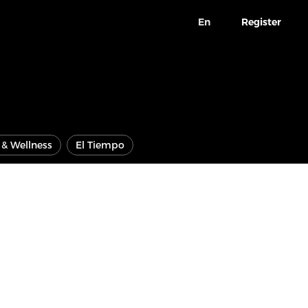
En
Register
e & Wellness
El Tiempo