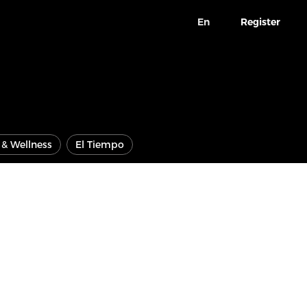
En
Register
e & Wellness
El Tiempo