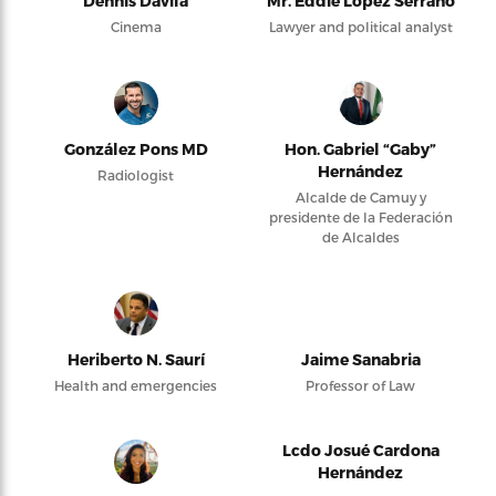
Dennis Dávila
Mr. Eddie López Serrano
Cinema
Lawyer and political analyst
González Pons MD
Hon. Gabriel “Gaby”
Hernández
Radiologist
Alcalde de Camuy y
presidente de la Federación
de Alcaldes
Heriberto N. Saurí
Jaime Sanabria
Health and emergencies
Professor of Law
Lcdo Josué Cardona
Hernández